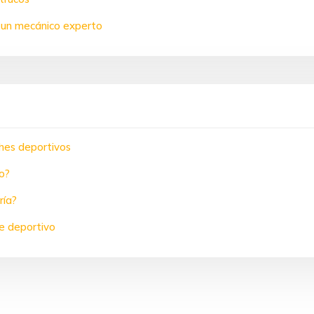
n un mecánico experto
hes deportivos
o?
ría?
e deportivo