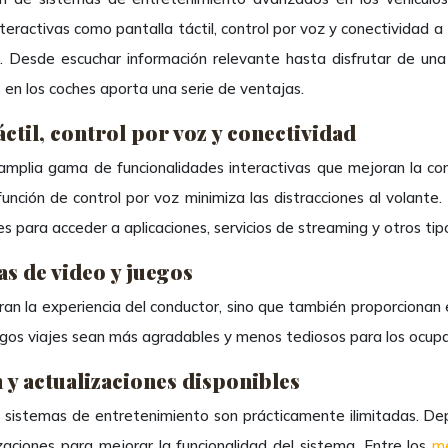
nteractivas como pantalla táctil, control por voz y conectividad 
. Desde escuchar información relevante hasta disfrutar de una
 en los coches aporta una serie de ventajas.
áctil, control por voz y conectividad
plia gama de funcionalidades interactivas que mejoran la comod
función de control por voz minimiza las distracciones al volan
s para acceder a aplicaciones, servicios de streaming y otros tipo
as de video y juegos
n la experiencia del conductor, sino que también proporcionan 
argos viajes sean más agradables y menos tediosos para los ocupa
 y actualizaciones disponibles
os sistemas de entretenimiento son prácticamente ilimitadas. D
izaciones para mejorar la funcionalidad del sistema. Entre los
me