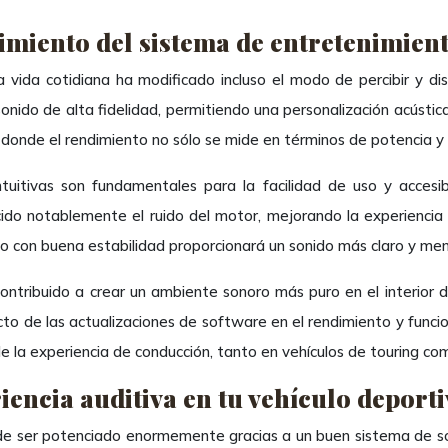
imiento del sistema de entretenimient
vida cotidiana ha modificado incluso el modo de percibir y disf
sonido de alta fidelidad, permitiendo una personalización acústic
 donde el rendimiento no sólo se mide en términos de potencia y 
tuitivas son fundamentales para la facilidad de uso y accesib
ido notablemente el ruido del motor, mejorando la experiencia a
ulo con buena estabilidad proporcionará un sonido más claro y men
ntribuido a crear un ambiente sonoro más puro en el interior de
cto de las actualizaciones de software en el rendimiento y funci
 la experiencia de conducción, tanto en vehículos de touring com
encia auditiva en tu vehículo deport
uede ser potenciado enormemente gracias a un buen sistema de so