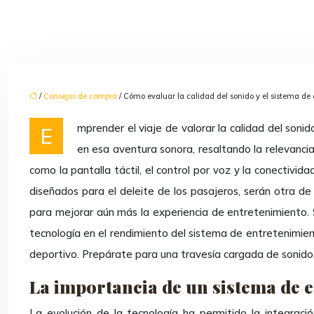
/
Consejos de compra
/ Cómo evaluar la calidad del sonido y el sistema de
Emprender el viaje de valorar la calidad del sonido y el sistema de entretenimiento en un coche deportivo es tan emocionante como conducir uno. Este artículo se embarca
en esa aventura sonora, resaltando la relevancia
como la pantalla táctil, el control por voz y la conectivi
diseñados para el deleite de los pasajeros, serán otra de
para mejorar aún más la experiencia de entretenimiento. 
tecnología en el rendimiento del sistema de entretenimient
deportivo. Prepárate para una travesía cargada de sonido, 
La importancia de un sistema de 
La evolución de la tecnología ha permitido la integraci